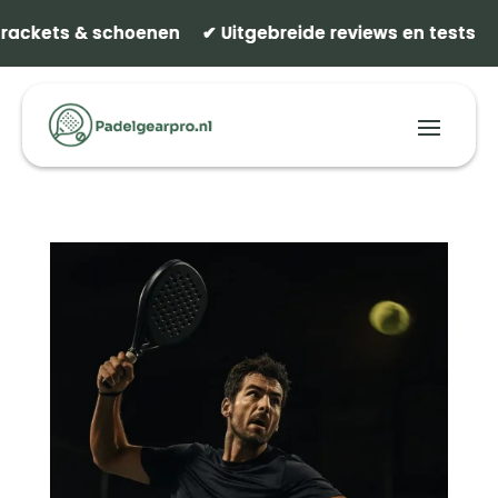
 rackets & schoenen ✔ Uitgebreide reviews en tests ✔
 rackets & schoenen ✔ Uitgebreide reviews en tests ✔