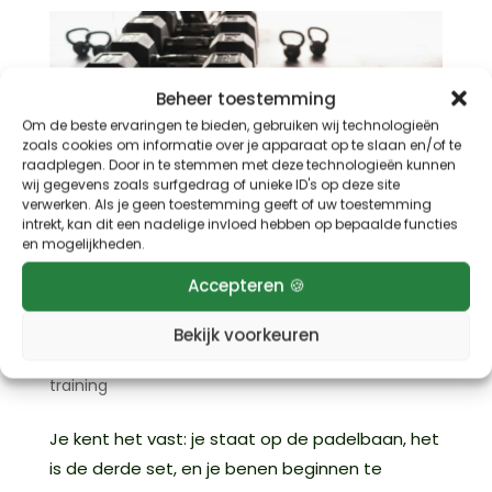
Beheer toestemming
Om de beste ervaringen te bieden, gebruiken wij technologieën
zoals cookies om informatie over je apparaat op te slaan en/of te
raadplegen. Door in te stemmen met deze technologieën kunnen
wij gegevens zoals surfgedrag of unieke ID's op deze site
verwerken. Als je geen toestemming geeft of uw toestemming
intrekt, kan dit een nadelige invloed hebben op bepaalde functies
en mogelijkheden.
Accepteren 🍪
Waarom krachttraining je padelspel naar
een hoger niveau tilt
Bekijk voorkeuren
door
Sebastiaan
|
apr 24, 2025
|
Padel tips &
training
Je kent het vast: je staat op de padelbaan, het
is de derde set, en je benen beginnen te