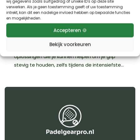
De beste padel grip tegen zweethanden
wij gegevens zoals surfgedrag of unieke ID's op deze site
verwerken. Als je geen toestemming geeft of uw toestemming
door
Sebastiaan
|
mei 13, 2025
|
Accessoires
intrekt, kan dit een nadelige invloed hebben op bepaalde functies
en mogelijkheden.
Heb je tijdens het padellen ook wel eens last
Accepteren 🍪
van zweethanden die je grip beïnvloeden?
Geen zorgen, we hebben allemaal wel eens flink
Bekijk voorkeuren
gezweet op de baan. Gelukkig zijn er
oplossingen die je kunnen helpen om je grip
stevig te houden, zelfs tijdens de intensiefste...