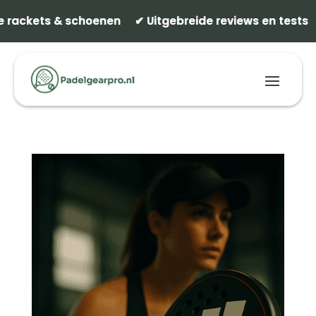
 rackets & schoenen ✔ Uitgebreide reviews en tests ✔
 rackets & schoenen ✔ Uitgebreide reviews en tests ✔