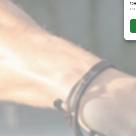
toe
en