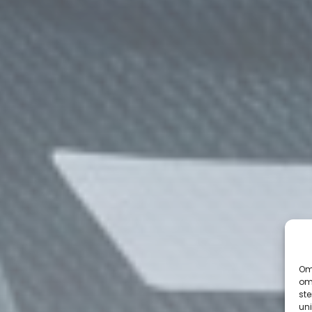
Om 
om 
st
uni