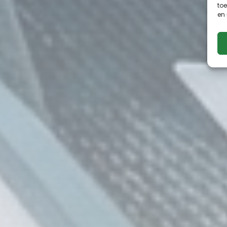
toe
en