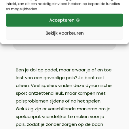
Home
»
padelrackets
»
Het beste padel
intrekt, kan dit een nadelige invloed hebben op bepaalde functies
racket voor gevoelige polsen
en mogelijkheden.
Accepteren 🍪
Het beste padel racket voor
gevoelige polsen
Bekijk voorkeuren
door
Sebastiaan
|
5 jul 2025
|
padelrackets
Ben je dol op padel, maar ervaar je af en toe
last van een gevoelige pols? Je bent niet
alleen. Veel spelers vinden deze dynamische
sport ontzettend leuk, maar kampen met
polsproblemen tijdens of na het spelen.
Gelukkig zijn er verschillende manieren om je
spelaanpak vriendelijker te maken voor je
pols, zodat je zonder zorgen op de baan