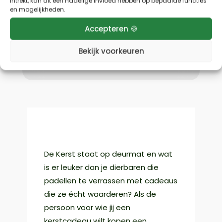
intrekt, kan dit een nadelige invloed hebben op bepaalde functies
padelspelers
en mogelijkheden.
Accepteren 🍪
kerstcadeau’s voor
padelspelers
Bekijk voorkeuren
door
Sebastiaan
|
30 okt 2025
|
Blog
De Kerst staat op deurmat en wat
is er leuker dan je dierbaren die
padellen te verrassen met cadeaus
die ze écht waarderen? Als de
persoon voor wie jij een
kerstcadeau wilt kopen een