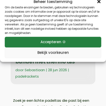
Beheer toestemming
Om de beste ervaringen te bieden, gebruiken wij technologieën
zoals cookies om informatie over je apparaat op te slaan en/of te
raadplegen. Door in te stemmen met deze technologieën kunnen
wij gegevens zoals surfgedrag of unieke ID's op deze site
verwerken. Als je geen toestemming geeft of uw toestemming
Home
»
Uncategorized
»
Dunlop Galactica
intrekt, kan dit een nadelige invloed hebben op bepaalde functies
Lite plus tas review: compacte bundel
en mogelijkheden.
met thermo tas
Accepteren 🍪
Dunlop Galactica Lite plus
Bekijk voorkeuren
tas review: compacte
bundel met thermo tas
door
Sebastiaan
|
28 jun 2026
|
padelrackets
Zoek je een lichte padeltas die past bij een