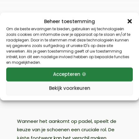
Beheer toestemming
Om de beste ervaringen te bieden, gebruiken wij technologieën
zoals cookies om informatie over je apparaat op te slaan en/of te
raadplegen. Door in te stemmen met deze technologieën kunnen
wij gegevens zoals surfgedrag of unieke ID's op deze site
verwerken. Als je geen toestemming geeft of uw toestemming
Home
»
Uncategorized
»
Babolat Jet Viva
intrekt, kan dit een nadelige invloed hebben op bepaalde functies
en mogelijkheden.
Babolat Jet Viva
Accepteren 🍪
door
Sebastiaan
|
29 nov 2025
|
Bekijk voorkeuren
padelschoenen
Wanneer het aankomt op padel, speelt de
keuze van je schoenen een cruciale rol. De
juiste footwear kan het verschil maken